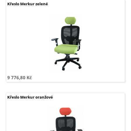
seřiditelnou
výškou
Křeslo Merkur zelené
-
Seďte
zdravě
9 776,80 Kč
Křeslo Merkur oranžové