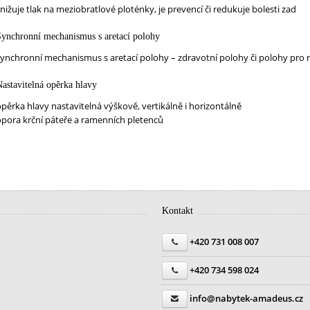
nižuje tlak na meziobratlové ploténky, je prevencí či redukuje bolesti zad
Synchronní mechanismus s aretací polohy
synchronní mechanismus s aretací polohy – zdravotní polohy či polohy pro r
astavitelná opěrka hlavy
pěrka hlavy nastavitelná výškově, vertikálně i horizontálně
opora krční páteře a ramenních pletenců
Kontakt
+420 731 008 007
+420 734 598 024
info@nabytek-amadeus.cz