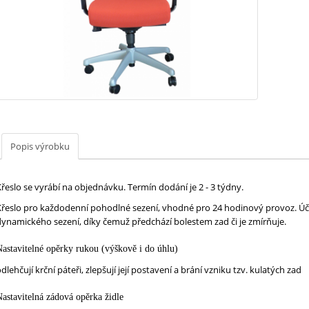
Popis výrobku
řeslo se vyrábí na objednávku. Termín dodání je 2 - 3 týdny.
Křeslo pro každodenní pohodlné sezení, vhodné pro 24 hodinový provoz. Úči
dynamického sezení, díky čemuž předchází bolestem zad či je zmírňuje.
astavitelné opěrky rukou (výškově i do úhlu)
dlehčují krční páteři, zlepšují její postavení a brání vzniku tzv. kulatých zad
astavitelná zádová opěrka židle