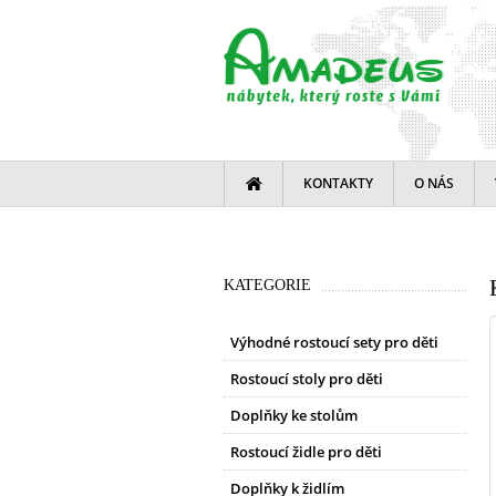
KONTAKTY
O NÁS
KATEGORIE
Výhodné rostoucí sety pro děti
Rostoucí stoly pro děti
Doplňky ke stolům
Rostoucí židle pro děti
Doplňky k židlím