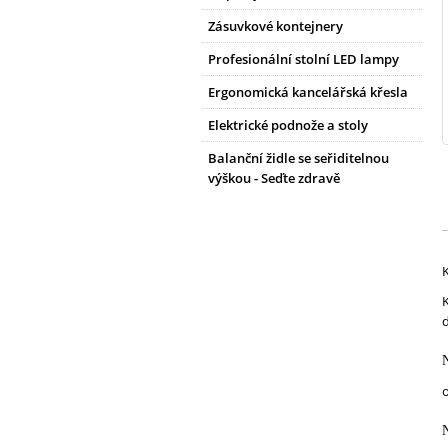
Zásuvkové kontejnery
Profesionální stolní LED lampy
Ergonomická kancelářská křesla
Elektrické podnože a stoly
Balanční židle se seřiditelnou
výškou - Seďte zdravě
K
N
o
N