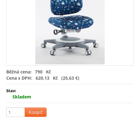
seřiditelnou
výškou
-
Seďte
zdravě
Běžná cena:
790
Kč
Cena s DPH:
620,13
Kč
(25,63 €)
Stav:
Skladem