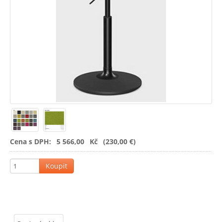
seřiditelnou
výškou
-
Seďte
zdravě
Cena s DPH:
5 566,00
Kč
(230,00 €)